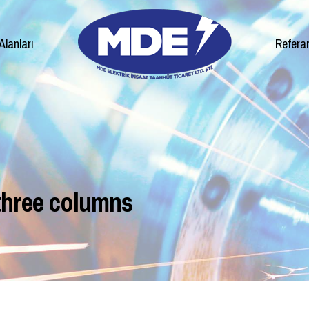
Alanları
Refera
 three columns