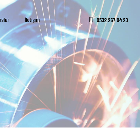
nslar
İletişim
0532 267 04 23